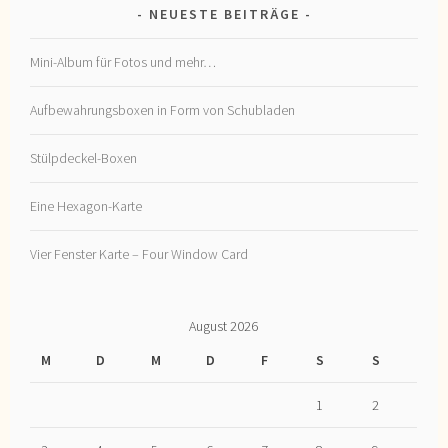
NEUESTE BEITRÄGE
Mini-Album für Fotos und mehr…
Aufbewahrungsboxen in Form von Schubladen
Stülpdeckel-Boxen
Eine Hexagon-Karte
Vier Fenster Karte – Four Window Card
August 2026
M
D
M
D
F
S
S
1
2