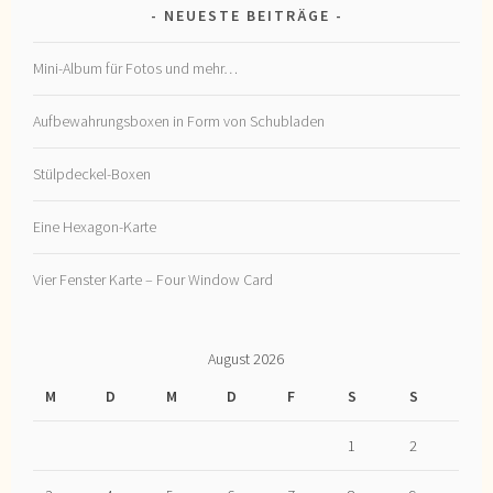
NEUESTE BEITRÄGE
Mini-Album für Fotos und mehr…
Aufbewahrungsboxen in Form von Schubladen
Stülpdeckel-Boxen
Eine Hexagon-Karte
Vier Fenster Karte – Four Window Card
August 2026
M
D
M
D
F
S
S
1
2