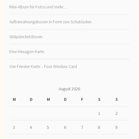
Mini-Album für Fotos und mehr…
Aufbewahrungsboxen in Form von Schubladen
Stülpdeckel-Boxen
Eine Hexagon-Karte
Vier Fenster Karte – Four Window Card
August 2026
M
D
M
D
F
S
S
1
2
3
4
5
6
7
8
9