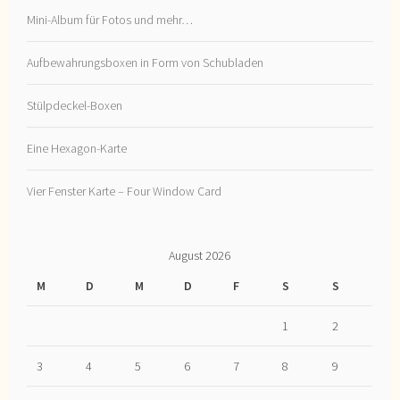
Mini-Album für Fotos und mehr…
Aufbewahrungsboxen in Form von Schubladen
Stülpdeckel-Boxen
Eine Hexagon-Karte
Vier Fenster Karte – Four Window Card
August 2026
M
D
M
D
F
S
S
1
2
3
4
5
6
7
8
9