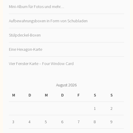
Mini-Album für Fotos und mehr…
Aufbewahrungsboxen in Form von Schubladen
Stülpdeckel-Boxen
Eine Hexagon-Karte
Vier Fenster Karte – Four Window Card
August 2026
M
D
M
D
F
S
S
1
2
3
4
5
6
7
8
9