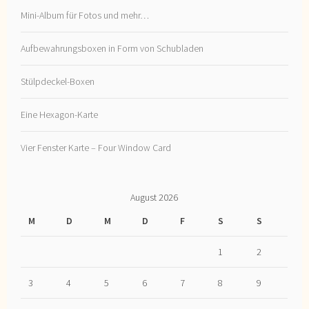
Mini-Album für Fotos und mehr…
Aufbewahrungsboxen in Form von Schubladen
Stülpdeckel-Boxen
Eine Hexagon-Karte
Vier Fenster Karte – Four Window Card
August 2026
M
D
M
D
F
S
S
1
2
3
4
5
6
7
8
9