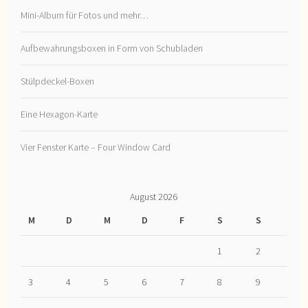
Mini-Album für Fotos und mehr…
Aufbewahrungsboxen in Form von Schubladen
Stülpdeckel-Boxen
Eine Hexagon-Karte
Vier Fenster Karte – Four Window Card
August 2026
M
D
M
D
F
S
S
1
2
3
4
5
6
7
8
9