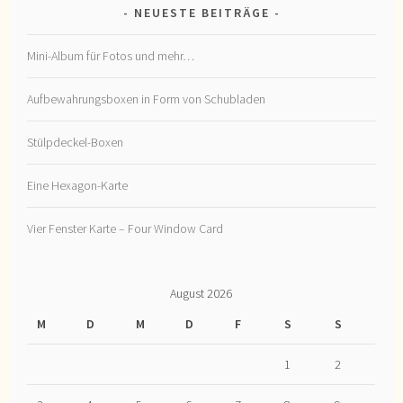
NEUESTE BEITRÄGE
Mini-Album für Fotos und mehr…
Aufbewahrungsboxen in Form von Schubladen
Stülpdeckel-Boxen
Eine Hexagon-Karte
Vier Fenster Karte – Four Window Card
August 2026
M
D
M
D
F
S
S
1
2