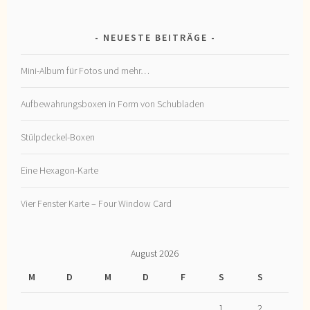
NEUESTE BEITRÄGE
Mini-Album für Fotos und mehr…
Aufbewahrungsboxen in Form von Schubladen
Stülpdeckel-Boxen
Eine Hexagon-Karte
Vier Fenster Karte – Four Window Card
August 2026
M
D
M
D
F
S
S
1
2