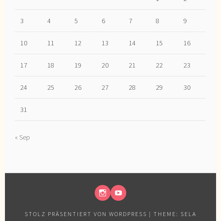
3
4
5
6
7
8
9
10
11
12
13
14
15
16
17
18
19
20
21
22
23
24
25
26
27
28
29
30
31
« Sep
INSTAGRAM
YOUTUBE
STOLZ PRÄSENTIERT VON WORDPRESS
|
THEME: SELA