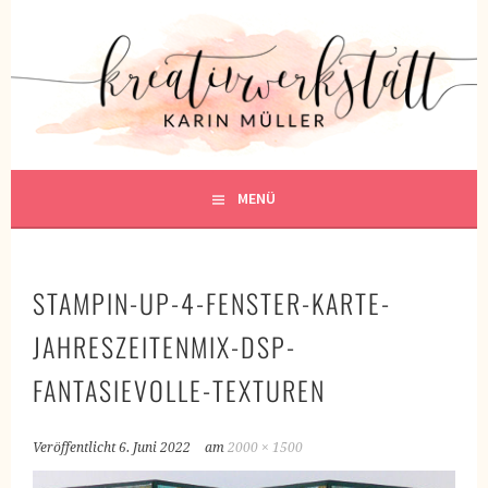
Springe
zum
KREATIVWERKSTATT
Inhalt
KREATIV SEIN
MENÜ
STAMPIN-UP-4-FENSTER-KARTE-
JAHRESZEITENMIX-DSP-
FANTASIEVOLLE-TEXTUREN
Veröffentlicht
6. Juni 2022
am
2000 × 1500