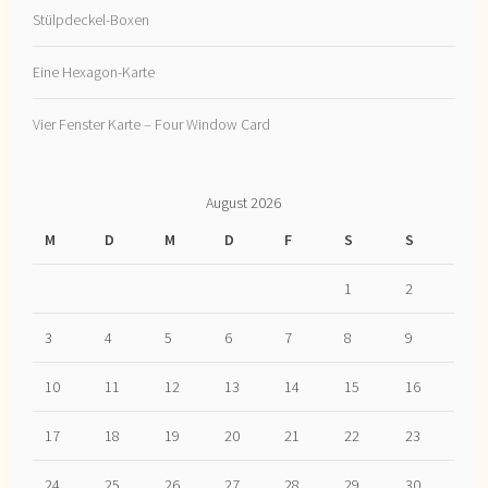
Stülpdeckel-Boxen
Eine Hexagon-Karte
Vier Fenster Karte – Four Window Card
August 2026
M
D
M
D
F
S
S
1
2
3
4
5
6
7
8
9
10
11
12
13
14
15
16
17
18
19
20
21
22
23
24
25
26
27
28
29
30