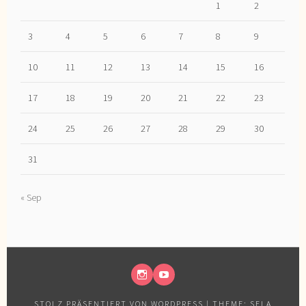
1
2
3
4
5
6
7
8
9
10
11
12
13
14
15
16
17
18
19
20
21
22
23
24
25
26
27
28
29
30
31
« Sep
INSTAGRAM
YOUTUBE
STOLZ PRÄSENTIERT VON WORDPRESS
|
THEME: SELA