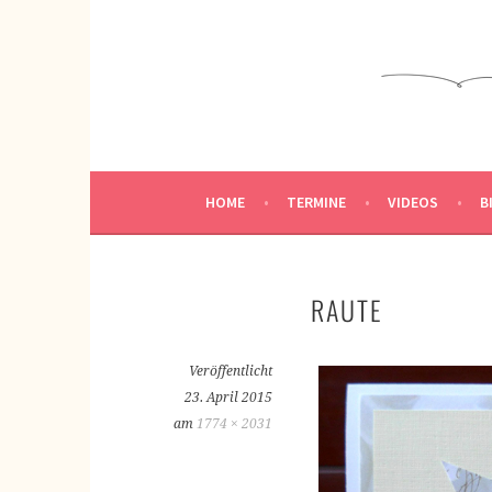
Springe
zum
KREATIVWERKSTATT
Inhalt
KREATIV SEIN
HOME
TERMINE
VIDEOS
B
RAUTE
Veröffentlicht
23. April 2015
am
1774 × 2031