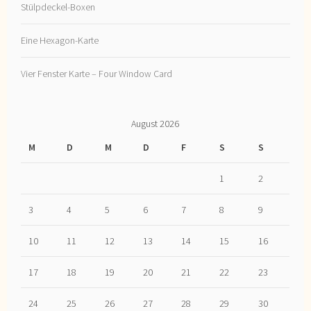
Stülpdeckel-Boxen
Eine Hexagon-Karte
Vier Fenster Karte – Four Window Card
August 2026
M
D
M
D
F
S
S
1
2
3
4
5
6
7
8
9
10
11
12
13
14
15
16
17
18
19
20
21
22
23
24
25
26
27
28
29
30