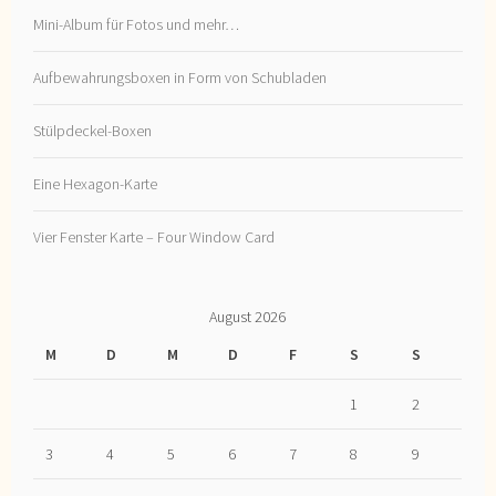
Mini-Album für Fotos und mehr…
Aufbewahrungsboxen in Form von Schubladen
Stülpdeckel-Boxen
Eine Hexagon-Karte
Vier Fenster Karte – Four Window Card
August 2026
M
D
M
D
F
S
S
1
2
3
4
5
6
7
8
9