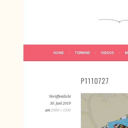
Springe
zum
KREATIVWERKSTATT
Inhalt
KREATIV SEIN
HOME
TERMINE
VIDEOS
B
P1110727
Veröffentlicht
30. Juni 2019
am
2000 × 1500