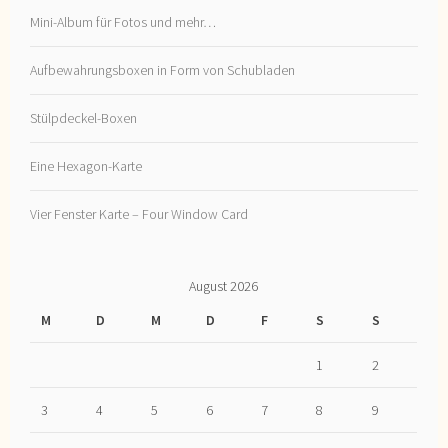
Mini-Album für Fotos und mehr…
Aufbewahrungsboxen in Form von Schubladen
Stülpdeckel-Boxen
Eine Hexagon-Karte
Vier Fenster Karte – Four Window Card
August 2026
M
D
M
D
F
S
S
1
2
3
4
5
6
7
8
9