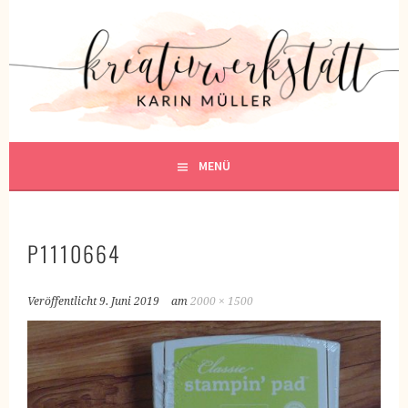
Springe
zum
KREATIVWERKSTATT
Inhalt
KREATIV SEIN
MENÜ
P1110664
Veröffentlicht
9. Juni 2019
am
2000 × 1500