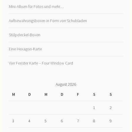
Mini-Album für Fotos und mehr…
Aufbewahrungsboxen in Form von Schubladen
Stülpdeckel-Boxen
Eine Hexagon-Karte
Vier Fenster Karte – Four Window Card
August 2026
M
D
M
D
F
S
S
1
2
3
4
5
6
7
8
9