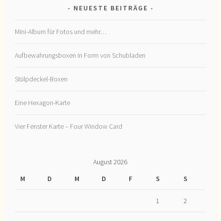
NEUESTE BEITRÄGE
Mini-Album für Fotos und mehr…
Aufbewahrungsboxen in Form von Schubladen
Stülpdeckel-Boxen
Eine Hexagon-Karte
Vier Fenster Karte – Four Window Card
August 2026
M
D
M
D
F
S
S
1
2