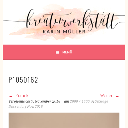
Springe
zum
KREATIVWERKSTATT
Inhalt
KREATIV SEIN
MENÜ
P1050162
Zurück
Weiter
Veröffentlicht
7. November 2016
am
2000 × 1500
in
OnStage
Düsseldorf Nov. 2016