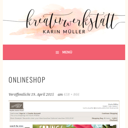
Springe
zum
KREATIVWERKSTATT
Inhalt
KREATIV SEIN
MENÜ
ONLINESHOP
Veröffentlicht
19. April 2015
am
658 × 866