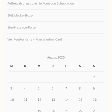
Aufbewahrungsboxen in Form von Schubladen
Stülpdeckel-Boxen
Eine Hexagon-Karte
Vier Fenster Karte – Four Window Card
August 2026
M
D
M
D
F
S
S
1
2
3
4
5
6
7
8
9
10
11
12
13
14
15
16
17
18
19
20
21
22
23