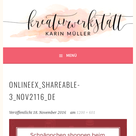
Springe
zum
KREATIVWERKSTATT
Inhalt
KREATIV SEIN
MENÜ
ONLINEEX_SHAREABLE-
3_NOV2116_DE
Veröffentlicht
18. November 2016
am
1200 × 601