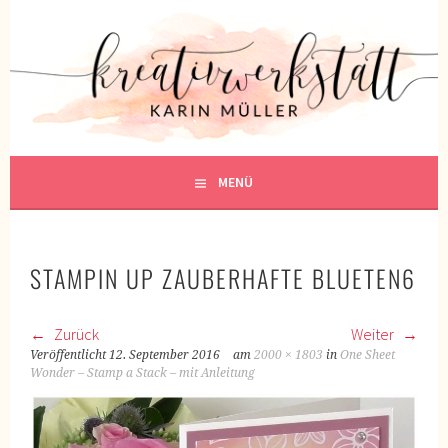
Springe
zum
KREATIVWERKSTATT
Inhalt
KREATIV SEIN
MENÜ
STAMPIN UP ZAUBERHAFTE BLUETEN6
Zurück
Weiter
Veröffentlicht
12. September 2016
am
2000 × 1803
in
One Sheet
Wonder – Stamp a Stack – mit Anleitung