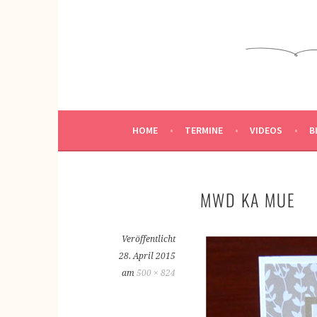
Springe
zum
KREATIVWERKSTATT
Inhalt
KREATIV SEIN
HOME
TERMINE
VIDEOS
B
MWD KA MUE
Veröffentlicht
28. April 2015
am
500 × 824