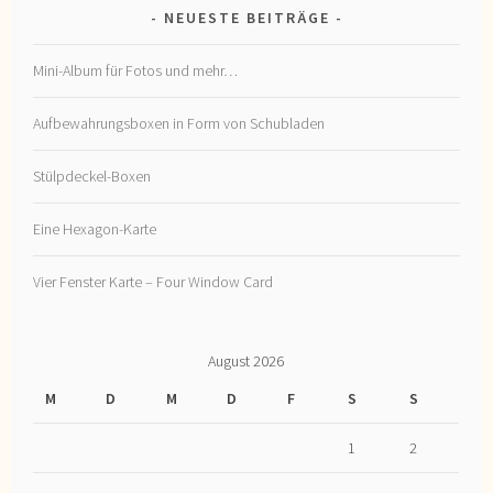
NEUESTE BEITRÄGE
Mini-Album für Fotos und mehr…
Aufbewahrungsboxen in Form von Schubladen
Stülpdeckel-Boxen
Eine Hexagon-Karte
Vier Fenster Karte – Four Window Card
August 2026
M
D
M
D
F
S
S
1
2