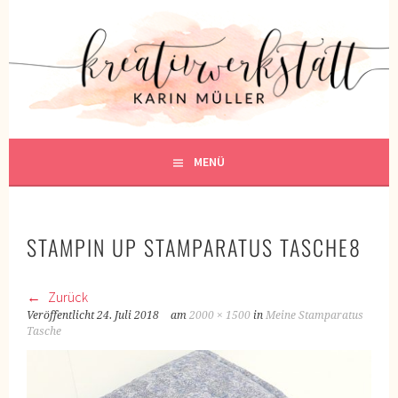
Springe
zum
KREATIVWERKSTATT
Inhalt
KREATIV SEIN
MENÜ
STAMPIN UP STAMPARATUS TASCHE8
Zurück
Veröffentlicht
24. Juli 2018
am
2000 × 1500
in
Meine Stamparatus
Tasche