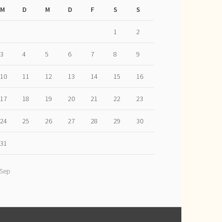
M
D
M
D
F
S
S
1
2
3
4
5
6
7
8
9
10
11
12
13
14
15
16
17
18
19
20
21
22
23
24
25
26
27
28
29
30
31
 Sep