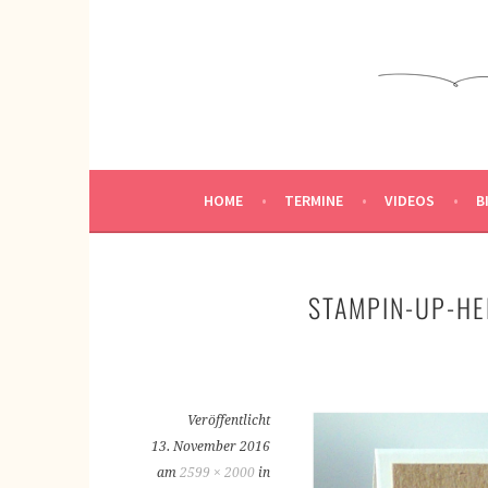
Springe
zum
KREATIVWERKSTATT
Inhalt
KREATIV SEIN
HOME
TERMINE
VIDEOS
B
STAMPIN-UP-H
Veröffentlicht
13. November 2016
am
2599 × 2000
in