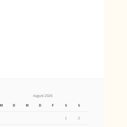
August 2026
M
D
M
D
F
S
S
1
2