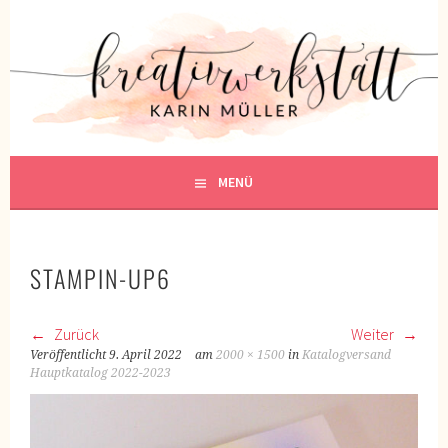
Springe
zum
KREATIVWERKSTATT
Inhalt
KREATIV SEIN
MENÜ
STAMPIN-UP6
Zurück
Weiter
Veröffentlicht
9. April 2022
am
2000 × 1500
in
Katalogversand
Hauptkatalog 2022-2023