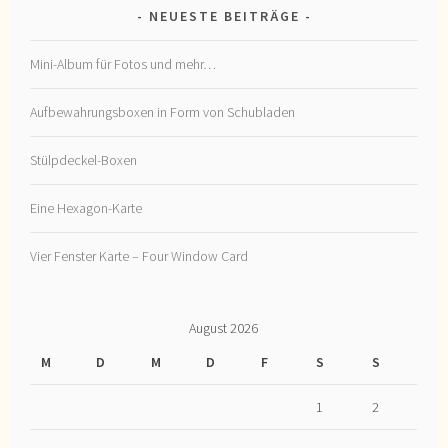
NEUESTE BEITRÄGE
Mini-Album für Fotos und mehr…
Aufbewahrungsboxen in Form von Schubladen
Stülpdeckel-Boxen
Eine Hexagon-Karte
Vier Fenster Karte – Four Window Card
August 2026
M
D
M
D
F
S
S
1
2