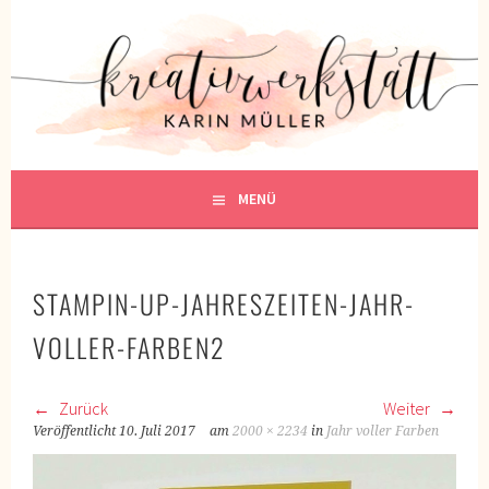
Springe
zum
KREATIVWERKSTATT
Inhalt
KREATIV SEIN
MENÜ
STAMPIN-UP-JAHRESZEITEN-JAHR-
VOLLER-FARBEN2
Zurück
Weiter
Veröffentlicht
10. Juli 2017
am
2000 × 2234
in
Jahr voller Farben