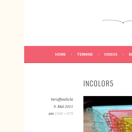
Springe
zum
KREATIVWERKSTATT
Inhalt
KREATIV SEIN
HOME
TERMINE
VIDEOS
B
INCOLOR5
Veröffentlicht
9. Mai 2015
am
1500 × 879