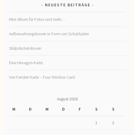
NEUESTE BEITRÄGE
Mini-Album für Fotos und mehr…
Aufbewahrungsboxen in Form von Schubladen
Stülpdeckel-Boxen
Eine Hexagon-Karte
Vier Fenster Karte – Four Window Card
August 2026
M
D
M
D
F
S
S
1
2