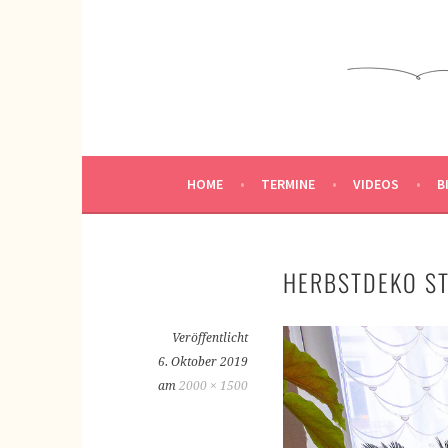
Springe
zum
KREATIVWERKSTATT
Inhalt
KREATIV SEIN
HOME
TERMINE
VIDEOS
B
HERBSTDEKO ST
Veröffentlicht
6. Oktober 2019
am
2000 × 1500