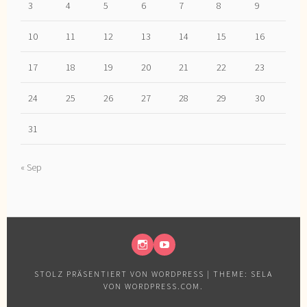
3
4
5
6
7
8
9
10
11
12
13
14
15
16
17
18
19
20
21
22
23
24
25
26
27
28
29
30
31
« Sep
INSTAGRAM
YOUTUBE
STOLZ PRÄSENTIERT VON WORDPRESS
|
THEME: SELA
VON
WORDPRESS.COM
.