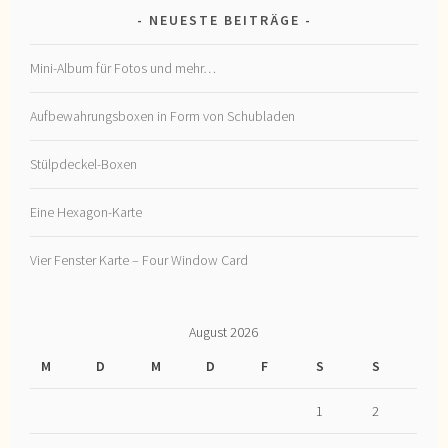
NEUESTE BEITRÄGE
Mini-Album für Fotos und mehr…
Aufbewahrungsboxen in Form von Schubladen
Stülpdeckel-Boxen
Eine Hexagon-Karte
Vier Fenster Karte – Four Window Card
August 2026
M
D
M
D
F
S
S
1
2