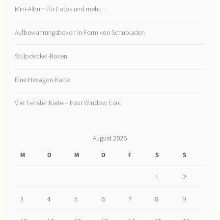
Mini-Album für Fotos und mehr…
Aufbewahrungsboxen in Form von Schubladen
Stülpdeckel-Boxen
Eine Hexagon-Karte
Vier Fenster Karte – Four Window Card
August 2026
M
D
M
D
F
S
S
1
2
3
4
5
6
7
8
9