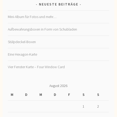
NEUESTE BEITRÄGE
Mini-Album für Fotos und mehr…
Aufbewahrungsboxen in Form von Schubladen
Stülpdeckel-Boxen
Eine Hexagon-Karte
Vier Fenster Karte – Four Window Card
August 2026
M
D
M
D
F
S
S
1
2