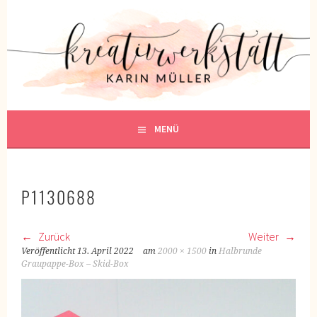
Springe
zum
KREATIVWERKSTATT
Inhalt
KREATIV SEIN
MENÜ
P1130688
Zurück
Weiter
Veröffentlicht
13. April 2022
am
2000 × 1500
in
Halbrunde
Graupappe-Box – Skid-Box