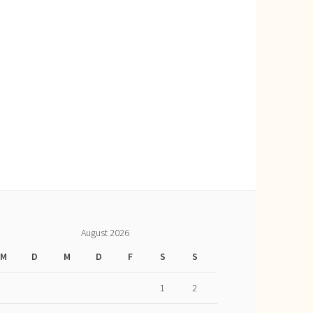
August 2026
M
D
M
D
F
S
S
1
2