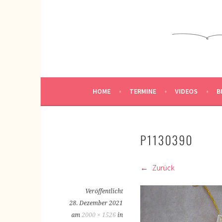
Springe
zum
KREATIVWERKSTATT
Inhalt
KREATIV SEIN
HOME
TERMINE
VIDEOS
B
P1130390
Zurück
Veröffentlicht
28. Dezember 2021
am
2000 × 1526
in