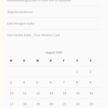
Aufbewahrungsboxen in Form von Schubladen
Stülpdeckel-Boxen
Eine Hexagon-Karte
Vier Fenster Karte – Four Window Card
August 2026
M
D
M
D
F
S
S
1
2
3
4
5
6
7
8
9
10
11
12
13
14
15
16
17
18
19
20
21
22
23