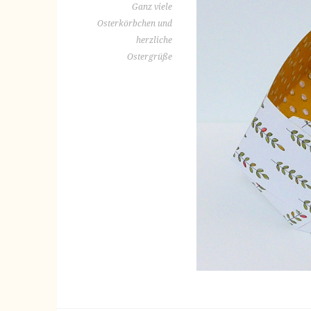
Ganz viele
Osterkörbchen und
herzliche
Ostergrüße