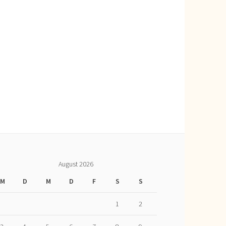
August 2026
M
D
M
D
F
S
S
1
2