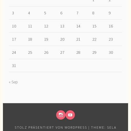
3
4
5
6
7
8
9
10
11
12
13
14
15
16
17
18
19
20
21
22
23
24
25
26
27
28
29
30
31
« Sep
INSTAGRAM
YOUTUBE
STOLZ PRÄSENTIERT VON WORDPRESS
|
THEME: SELA