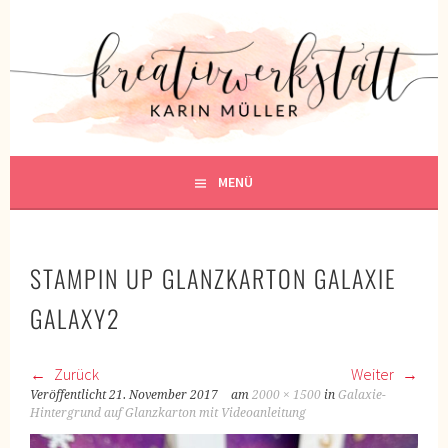
Springe
zum
KREATIVWERKSTATT
Inhalt
KREATIV SEIN
MENÜ
STAMPIN UP GLANZKARTON GALAXIE
GALAXY2
Zurück
Weiter
Veröffentlicht
21. November 2017
am
2000 × 1500
in
Galaxie-
Hintergrund auf Glanzkarton mit Videoanleitung