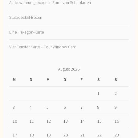
Aufbewahrungsboxen in Form von Schubladen
Stülpdeckel-Boxen
Eine Hexagon-Karte
Vier Fenster Karte – Four Window Card
August 2026
M
D
M
D
F
S
S
1
2
3
4
5
6
7
8
9
10
11
12
13
14
15
16
17
18
19
20
21
22
23