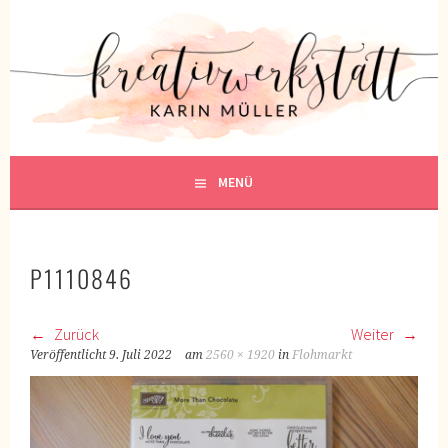
Springe
zum
KREATIVWERKSTATT
Inhalt
KREATIV SEIN
MENÜ
P1110846
Zurück
Weiter
Veröffentlicht
9. Juli 2022
am
2560 × 1920
in
Flohmarkt