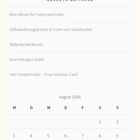
Mini-Album für Fotos und mehr…
Aufbewahrungsboxen in Form von Schubladen
Stülpdeckel-Boxen
Eine Hexagon-Karte
Vier Fenster Karte – Four Window Card
August 2026
M
D
M
D
F
S
S
1
2
3
4
5
6
7
8
9