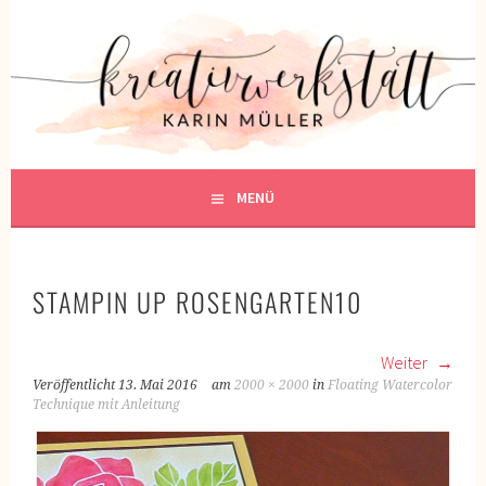
Springe
zum
KREATIVWERKSTATT
Inhalt
KREATIV SEIN
MENÜ
STAMPIN UP ROSENGARTEN10
Weiter
Veröffentlicht
13. Mai 2016
am
2000 × 2000
in
Floating Watercolor
Technique mit Anleitung