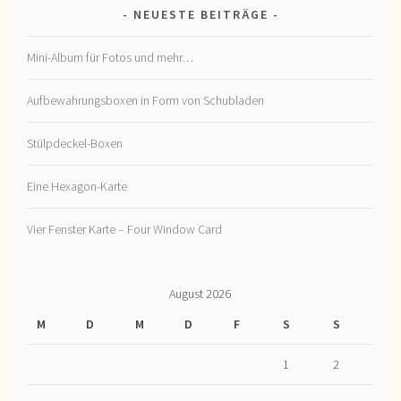
NEUESTE BEITRÄGE
Mini-Album für Fotos und mehr…
Aufbewahrungsboxen in Form von Schubladen
Stülpdeckel-Boxen
Eine Hexagon-Karte
Vier Fenster Karte – Four Window Card
August 2026
M
D
M
D
F
S
S
1
2