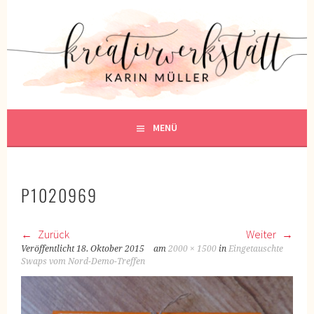
Springe
zum
KREATIVWERKSTATT
Inhalt
KREATIV SEIN
MENÜ
P1020969
Zurück
Weiter
Veröffentlicht
18. Oktober 2015
am
2000 × 1500
in
Eingetauschte
Swaps vom Nord-Demo-Treffen