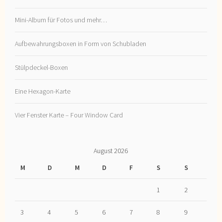
Mini-Album für Fotos und mehr…
Aufbewahrungsboxen in Form von Schubladen
Stülpdeckel-Boxen
Eine Hexagon-Karte
Vier Fenster Karte – Four Window Card
August 2026
M
D
M
D
F
S
S
1
2
3
4
5
6
7
8
9