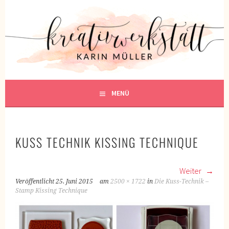
Springe
zum
KREATIVWERKSTATT
Inhalt
KREATIV SEIN
MENÜ
KUSS TECHNIK KISSING TECHNIQUE
Weiter
Veröffentlicht
25. Juni 2015
am
2500 × 1722
in
Die Kuss-Technik –
Stamp Kissing Technique