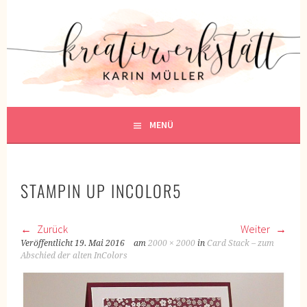
Springe
zum
KREATIVWERKSTATT
Inhalt
KREATIV SEIN
MENÜ
STAMPIN UP INCOLOR5
Zurück
Weiter
Veröffentlicht
19. Mai 2016
am
2000 × 2000
in
Card Stack – zum
Abschied der alten InColors