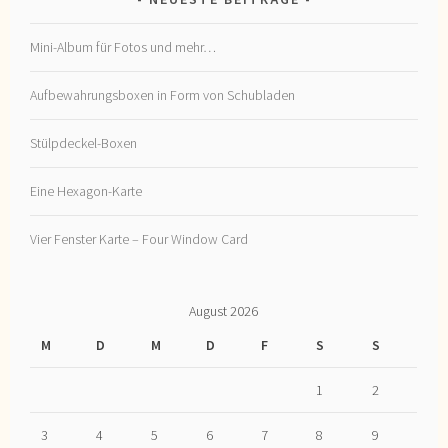
Mini-Album für Fotos und mehr…
Aufbewahrungsboxen in Form von Schubladen
Stülpdeckel-Boxen
Eine Hexagon-Karte
Vier Fenster Karte – Four Window Card
August 2026
M
D
M
D
F
S
S
1
2
3
4
5
6
7
8
9