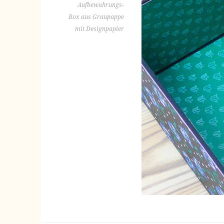
Aufbewahrungs-
Box aus Graupappe
mit Designpapier