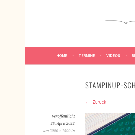
Springe
zum
KREATIVWERKSTATT
Inhalt
KREATIV SEIN
HOME
TERMINE
VIDEOS
B
STAMPINUP-SC
Zurück
Veröffentlicht
25. April 2022
am
2000 × 1500
in