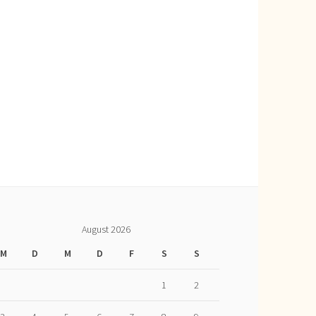
August 2026
M
D
M
D
F
S
S
1
2