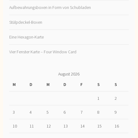
Aufbewahrungsboxen in Form von Schubladen
Stülpdeckel-Boxen
Eine Hexagon-Karte
Vier Fenster Karte – Four Window Card
August 2026
M
D
M
D
F
S
S
1
2
3
4
5
6
7
8
9
10
11
12
13
14
15
16