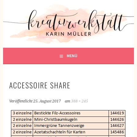
Springe
zum
KREATIVWERKSTATT
Inhalt
KREATIV SEIN
MENÜ
ACCESSOIRE SHARE
Veröffentlicht
25. August 2017
am
388 × 245